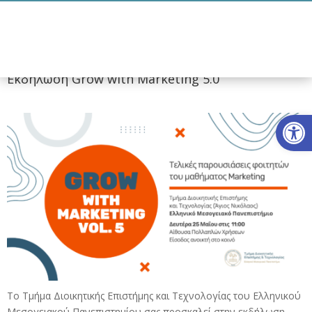
Τμήμα Διοικητικής
Επιστήμης &
Τεχνολογίας
Ελληνικό Μεσογειακό
Πανεπιστήμιο
Εκδήλωση Grow with Marketing 5.0
Ανοίξτε
Το Τμήμα Διοικητικής Επιστήμης και Τεχνολογίας του Ελληνικού
Μεσογειακού Πανεπιστημίου σας προσκαλεί στην εκδήλωση