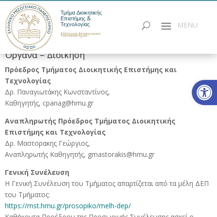
Τμήμα Διοικητικής
Επιστήμης &
Τεχνολογίας
Ελληνικό Μεσογειακό
Πανεπιστήμιο
Όργανα – Διοίκηση
Πρόεδρος Τμήματος Διοικητικής Επιστήμης και
Ανοίξτε
Τεχνολογίας
Δρ. Παναγιωτάκης Κωνσταντίνος,
Καθηγητής, cpanag@hmu.gr
Αναπληρωτής Πρόεδρος Τμήματος Διοικητικής
Επιστήμης και Τεχνολογίας
Δρ. Μαστορακης Γεώργιος,
Αναπληρωτής Καθηγητής, gmastorakis@hmu.gr
Γενική Συνέλευση
Η Γενική Συνέλευση του Τμήματος απαρτίζεται από τα μέλη ΔΕΠ
του Τμήματος:
https://mst.hmu.gr/prosopiko/melh-dep/
Καθήκοντα Προέδρου της Προσωρινής Συνέλευσης ασκεί ο