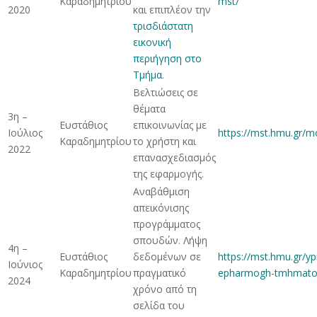
Καραδημητρίου
mst/
2020
και επιπλέον την
τρισδιάστατη
εικονική
περιήγηση στο
Τμήμα
.
Βελτιώσεις σε
θέματα
3η –
Ευστάθιος
επικοινωνίας με
Ιούλιος
https://mst.hmu.gr/m
Καραδημητρίου
το χρήστη και
2022
επανασχεδιασμός
της εφαρμογής.
Αναβάθμιση
απεικόνισης
προγράμματος
σπουδών. Λήψη
4η –
Ευστάθιος
δεδομένων σε
https://mst.hmu.gr/yp
Ιούνιος
Καραδημητρίου
πραγματικό
epharmogh-tmhmato
2024
χρόνο από τη
σελίδα του