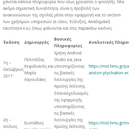
χάνεται κάποια πληροφορία που ίσως χρειαστεί ο φοιτητής. Μια
ακόμα σημαντική δυνατότητα, είναι η προβολή των
ανακοινώσεων της σχολής μέσα στην εφαρμογή και το section
των χρήσιμων υπηρεσιών (e-class, Εύδοξος, Ακαδημαϊκή
ταυτότητα κ.α.) όπως φαίνονται και στις παρακάτω εικόνες.
Βασικές
Έκδοση
Δημιουργός
Αναλυτικές Πληρο
Πληροφορίες
Χρήση Android
Πελοπίδας
Studio και Java
1η –
Κεφαλιανός και
υποστηρίζοντας
https://mst.hmu.gr/pa
Οκτώβριος
Μαρία
τις βασικές
ariston-ptychiakon-er
2017
Λαγουδάκη
λειτουργίες της
πρώτης έκδοσης.
Επανασχεδιασμός
της εφαρμογής
υποστηρίζοντας
τις βασικές
2η –
λειτουργίες της
Ευστάθιος
https://mst.hmu.gr/m
Ιούλιος
πρώτης έκδοσης