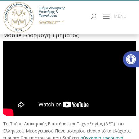
Τμήμα Διοικητικής
Επιστήμης &
Τεχνολογίας
Ελληνικό Μεσογειακό
Πανεπιστήμιο
Mobile Εφαρμογή Τμήματος
Ανοίξτε
Το Τμήμα Διοικητικής Επιστήμης και Τεχνολογίας (ΔΕΤ) του
Ελληνικού Μεσογειακού Πανεπιστημίου είναι από τα ελάχιστα
τμήματα Πανεπιστημίων που διαθέτει
σύγχρονη εφαρμογή