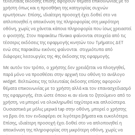
τελευταίας έκδοσης επίσης αφορούν θέματα επικοινωνίας με το
χρήστη όπως και η προσθήκη της κατηγορίας συχνών
ερωτήσεων. Επίσης, ιδιαίτερη προσοχή έχει δοθεί στο να
απλοποιηθεί η απεικόνιση της πληροφορίας στη μικρότερη
οθόνη, χωρίς να χάνεται κάποια πληροφορία που ίσως χρειαστεί
ο φοιτητής. Στον παρακάτω Πίνακα φαίνονται στοιχεία από τις
τέσσερις εκδόσεις της εφαρμογής κινητών του Τμήματος ΔΕΤ
ενώ στις παρακάτω εικόνες φαίνονται στιγμιότυπα από
διάφορες λειτουργίες της 4ης έκδοσης της εφαρμογής.
Με αυτόν τον τρόπο, ο χρήστης δεν χρειάζεται να πλοηγηθεί,
παρά μόνο να προσθέσει στην αρχική του οθόνη το ανάλογο
widget. Βελτιώσεις της τελευταίας έκδοσης επίσης αφορούν
θέματα επικοινωνίας με το χρήστη αλλά και τον επανασχεδιασμό
της εφαρμογής, έτσι ώστε όποιο κι αν είναι το ζητούμενο από το
χρήστη, να μπορεί να ολοκληρωθεί ταχύτερα και απλούστερα.
Ουσιαστικά με μόλις μερικά tap στην οθόνη, μπορεί ο χρήστης
να βρει ότι τον ενδιαφέρει σε λιγότερα βήματα και ευκολότερα.
Επίσης, ιδιαίτερη προσοχή έχει δοθεί στο να απλοποιηθεί η
απεικόνιση της πληροφορίας στη μικρότερη οθόνη, χωρίς να