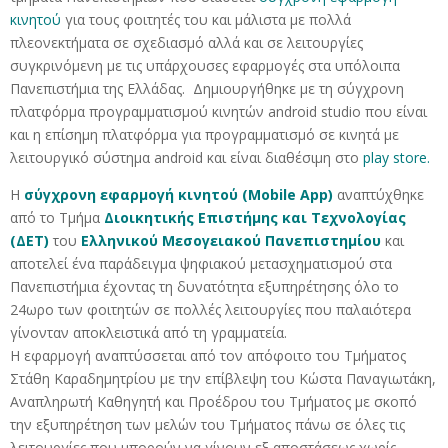
κινητού
για τους φοιτητές του και μάλιστα με πολλά
πλεονεκτήματα σε σχεδιασμό αλλά και σε λειτουργίες
συγκρινόμενη με τις υπάρχουσες εφαρμογές στα υπόλοιπα
Πανεπιστήμια της Ελλάδας. Δημιουργήθηκε με τη σύγχρονη
πλατφόρμα προγραμματισμού κινητών android studio που είναι
και η επίσημη πλατφόρμα για προγραμματισμό σε κινητά με
λειτουργικό σύστημα android και είναι διαθέσιμη στο
play store.
Η
σύγχρονη εφαρμογή κινητού (
Mobile
App
)
αναπτύχθηκε
από το Τμήμα
Διοικητικής Επιστήμης και Τεχνολογίας
(ΔΕΤ)
του
Ελληνικού Μεσογειακού Πανεπιστημίου
και
αποτελεί ένα παράδειγμα ψηφιακού μετασχηματισμού στα
Πανεπιστήμια έχοντας τη δυνατότητα εξυπηρέτησης όλο το
24ωρο των φοιτητών σε πολλές λειτουργίες που παλαιότερα
γίνονταν αποκλειστικά από τη γραμματεία.
Η εφαρμογή αναπτύσσεται από τον απόφοιτο του Τμήματος
Στάθη Καραδημητρίου με την επίβλεψη του Κώστα Παναγιωτάκη,
Αναπληρωτή Καθηγητή και Προέδρου του Τμήματος με σκοπό
την εξυπηρέτηση των μελών του Τμήματος πάνω σε όλες τις
λειτουργίες που μπορούν να γίνουν εξ αποστάσεως χωρίς