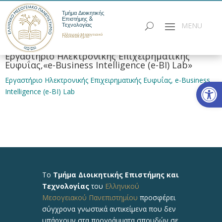
Τμήμα Διοικητικής
Επιστήμης &
Τεχνολογίας
Ελληνικό Μεσογειακό
Πανεπιστήμιο
Εργαστήριο Ηλεκτρονικής Επιχειρηματικής
Ευφυΐας,«e-Business Intelligence (e-BI) Lab»
Εργαστήριο Ηλεκτρονικής Επιχειρηματικής Ευφυΐας, e-Business
Ανοίξτε
Intelligence (e-BI) Lab
Το
Τμήμα Διοικητικής Επιστήμης και
Τεχνολογίας
του
Ελληνικού
Μεσογειακού Πανεπιστημίου
προσφέρει
σύγχρονα γνωστικά αντικείμενα που δεν
υπάρχουν στα προγράμματα σπουδών σε