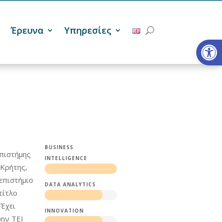
Έρευνα
Υπηρεσίες
Ανοίξτε
BUSINESS
Επιστήμης
INTELLIGENCE
Κρήτης,
επιστήμιο
DATA ANALYTICS
τίτλο
 Έχει
INNOVATION
ώην ΤΕΙ