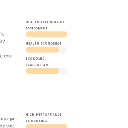
HEALTH TECHNOLOGY
ASSESSMENT
ής
κών
HEALTH ECONOMICS
ι
ής του
ECONOMIC
EVALUATION
HIGH-PERFORMANCE
Επιστήμης
COMPUTING
 Κρήτης