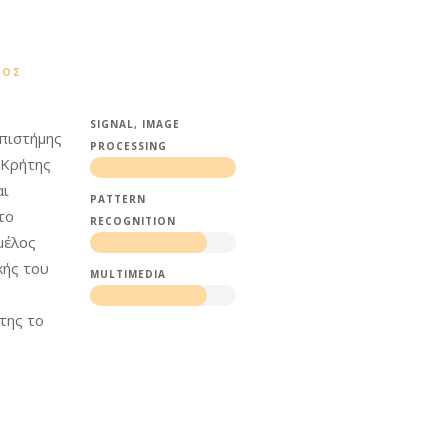
ΤΟΣ
SIGNAL, IMAGE
Επιστήμης
PROCESSING
 Κρήτης
αι
PATTERN
το
RECOGNITION
μέλος
κής του
MULTIMEDIA
της το