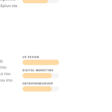
εδρίων και
UX DESIGN
ης
 του
DIGITAL MARKETING
ιο του
του στο
ENTREPRENEURSHIP