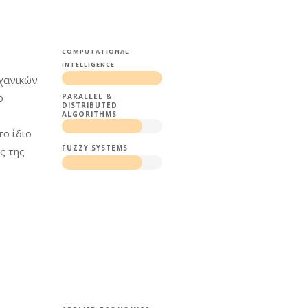
COMPUTATIONAL
INTELLIGENCE
χανικών
ο
PARALLEL &
DISTRIBUTED
ALGORITHMS
το ίδιο
FUZZY SYSTEMS
ς της