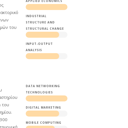
ΑPPLIED ECONOMICS
ος
δακτορικό
INDUSTRIAL
ένων
STRUCTURE AND
ημών του
STRUCTURAL CHANGE
INPUT-OUTPUT
ANALYSIS
DATA NETWORKING
υ
TECHNOLOGIES
αστηρίου
) του
DIGITAL MARKETING
ημίου.
 300
MOBILE COMPUTING
στημονικά