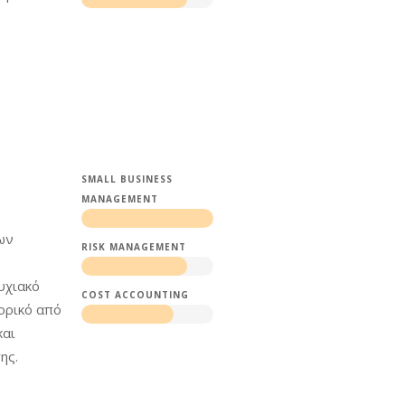
SMALL BUSINESS
MANAGEMENT
ων
RISK MANAGEMENT
υχιακό
COST ACCOUNTING
τορικό από
και
ης.