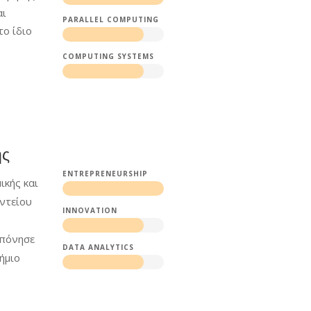
αι
PARALLEL COMPUTING
το ίδιο
COMPUTING SYSTEMS
ης
ENTREPRENEURSHIP
ικής και
ντείου
INNOVATION
κπόνησε
DATA ANALYTICS
ήμιο