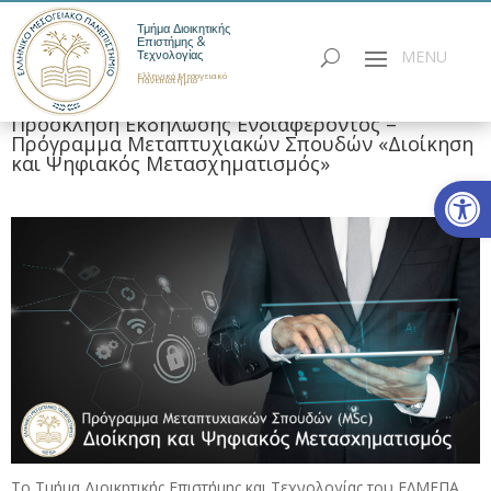
Τμήμα Διοικητικής
Επιστήμης &
Τεχνολογίας
Ελληνικό Μεσογειακό
Πανεπιστήμιο
Πρόσκληση Εκδήλωσης Ενδιαφέροντος –
Πρόγραμμα Μεταπτυχιακών Σπουδών «Διοίκηση
και Ψηφιακός Μετασχηματισμός»
Ανοίξτε
Το Τμήμα Διοικητικής Επιστήμης και Τεχνολογίας του ΕΛΜΕΠΑ