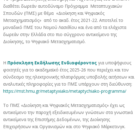
διαθέτει δωρεάν αυτοδύναμο Πρόγραμμα Μεταπτυχιακών
Σπουδών (ΠΜΣ) με θέμα «Διοίκηση και Ψηφιακός
Μετασχηματισμός» από το ακαδ. έτος 2021-22. Αποτελεί το
μοναδικό ΠΜΣ του Νομού Λασιθίου και ένα από τα ελάχιστα
δωρεάν στην Ελλάδα στο πιο σύγχρονο αντικείμενο της
Διοίκησης, το Ψηφιακό Μετασχηματισμό.
Η
Πρόσκληση Εκδήλωσης Ενδιαφέροντος
για υποψήφιους
φοιτητές για το ακαδημαϊκό έτος 2025-26 που περιέχει και τον
σύνδεσμο της ηλεκτρονικής πλατφόρμας υποβολής αιτήσεων και
αναλυτικές πληροφορίες για το ΠΜΣ υπάρχουν στη διεύθυνση:
https://mst.hmu.gr/
metaptyxiako/metaptychiako-
programma/
Tο ΠΜΣ «Διοίκηση και Ψηφιακός Μετασχηματισμός» έχει ως
αντικείμενο την παροχή εξειδικευμένων γνώσεων στα γνωστικά
αντικείμενα της Επιστήμης Δεδομένων, της Διοίκησης
Επιχειρήσεων και Οργανισμών και στο Ψηφιακό Μάρκετινγκ.