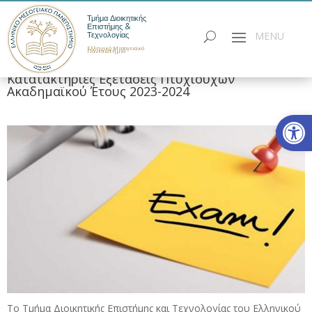
Τμήμα Διοικητικής
Επιστήμης &
Τεχνολογίας
Ελληνικό Μεσογειακό
Πανεπιστήμιο
Κατατακτήριες Εξετάσεις Πτυχιούχων
Ακαδημαϊκού Έτους 2023-2024
Ανοίξτε
Το Τμήμα Διοικητικής Επιστήμης και Τεχνολογίας του Ελληνικού