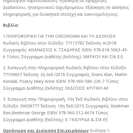
δημιουργία παρουσιάσεων). Εξάσκηση σε εφαρμογές
Διαδικτύου, ηλεκτρονικού ταχυδρομείου. Εξάσκηση σε ασκήσεις
πληροφορικής για διοικητικά στελέχη και οικονομολόγους.
Βιβλία:
1.ΠΛΗΡΟΦΟΡΙΚΗ ΓΙΑ ΤΗΝ ΟΙΚΟΝΟΜΙΑ ΚΑΙ ΤΗ ΔΙΟΙΚΗΣΗ
Κωδικός Βιβλίου στον Εύδοξο: 77113782 Έκδοση: Α/2018
Συγγραφείς: ΑΘΑΝΑΣΙΟΣ Κ. ΤΣΑΔΗΡΑΣ ISBN: 978-618-5063-43-
6 Τύπος: Σύγγραμμα Διαθέτης (Εκδότης): ΜΑΡΚΟΥ ΚΑΙ ΣΙΑ Ε.Ε.
2. Εισαγωγή στην πληροφορική Κωδικός Βιβλίου στον Εύδοξο:
77109607 Έκδοση: 2η έκδ./2018 Συγγραφείς: Evans Alan, Martin
Kendall, Poatsy Mary Anne ISBN: 978-960-586-236-7 Τύπος:
Σύγγραμμα Διαθέτης (Εκδότης): ΕΚΔΟΣΕΙΣ ΚΡΙΤΙΚΗ ΑΕ
3. Εισαγωγή στην Πληροφορική, 10η Έκδ Κωδικός Βιβλίου στον
Εύδοξο: 50658777 Έκδοση: 10η Έκδ/2015 Συγγραφείς: Beekman
Ben,Beekman George ISBN: 978-960-512-6674 Τύπος:
Σύγγραμμα Διαθέτης (Εκδότης): Χ. ΓΚΙΟΥΡΔΑ & ΣΙΑ ΕΕ
Οργάνωση και Διοίκηση Επιχειρήσεων
Ενότητα 1: