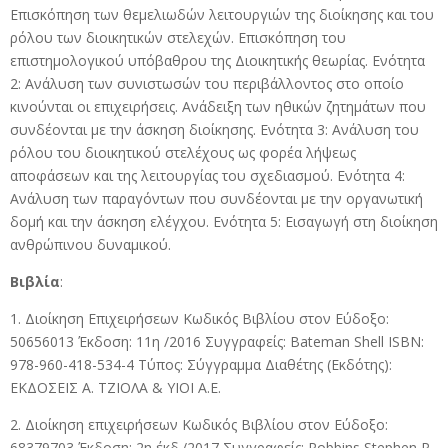
Επισκόπηση των θεμελιωδών λειτουργιών της διοίκησης και του
ρόλου των διοικητικών στελεχών. Επισκόπηση του
επιστημολογικού υπόβαθρου της Διοικητικής θεωρίας. Ενότητα
2: Ανάλυση των συνιστωσών του περιβάλλοντος στο οποίο
κινούνται οι επιχειρήσεις. Ανάδειξη των ηθικών ζητημάτων που
συνδέονται με την άσκηση διοίκησης. Ενότητα 3: Ανάλυση του
ρόλου του διοικητικού στελέχους ως φορέα λήψεως
αποφάσεων και της λειτουργίας του σχεδιασμού. Ενότητα 4:
Ανάλυση των παραγόντων που συνδέονται με την οργανωτική
δομή και την άσκηση ελέγχου. Ενότητα 5: Εισαγωγή στη διοίκηση
ανθρώπινου δυναμικού.
Βιβλία
:
1. Διοίκηση Επιχειρήσεων Κωδικός Βιβλίου στον Εύδοξο:
50656013 Έκδοση: 11η /2016 Συγγραφείς: Bateman Shell ISBN:
978-960-418-534-4 Τύπος: Σύγγραμμα Διαθέτης (Εκδότης):
ΕΚΔΟΣΕΙΣ Α. ΤΖΙΟΛΑ & ΥΙΟΙ Α.Ε.
2. Διοίκηση επιχειρήσεων Κωδικός Βιβλίου στον Εύδοξο:
68379703 Έκδοση: 2η έκδ./2017 Συγγραφείς: Robbins Stephen P.,