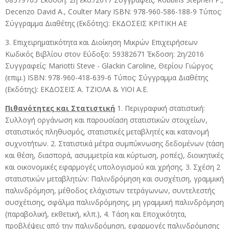
Decenzo David A., Coulter Mary ISBN: 978-960-586-188-9 Τύπος:
Σύγγραμμα Διαθέτης (Εκδότης): ΕΚΔΟΣΕΙΣ ΚΡΙΤΙΚΗ ΑΕ
3. Επιχειρηματικότητα και Διοίκηση Μικρών Επιχειρήσεων
Κωδικός Βιβλίου στον Εύδοξο: 59382671 Έκδοση: 2η/2016
Συγγραφείς: Mariotti Steve - Glackin Caroline, Θερίου Γιώργος
(επιμ.) ISBN: 978-960-418-639-6 Τύπος: Σύγγραμμα Διαθέτης
(Εκδότης): ΕΚΔΟΣΕΙΣ Α. ΤΖΙΟΛΑ & ΥΙΟΙ Α.Ε.
Πιθανότητες και Στατιστική
1. Περιγραφική στατιστική:
Συλλογή οργάνωση και παρουσίαση στατιστικών στοιχείων,
στατιστικός πληθυσμός, στατιστικές μεταβλητές και κατανομή
συχνοτήτων. 2. Στατιστικά μέτρα συμπύκνωσης δεδομένων (τάση
και θέση, διασπορά, ασυμμετρία και κύρτωση, ροπές), διοικητικές
και οικονομικές εφαρμογές υπολογισμού και χρήσης. 3. Σχέση 2
στατιστικών μεταβλητών: Παλινδρόμηση και συσχέτιση, γραμμική
παλινδρόμηση, μέθοδος ελάχιστων τετράγωνων, συντελεστής
συσχέτισης, σφάλμα παλινδρόμησης, μη γραμμική παλινδρόμηση
(παραβολική, εκθετική, κλπ.), 4. Τάση και Εποχικότητα,
προβλέψεις από την παλινδρόμηση, εφαρμογές παλινδρόμησης